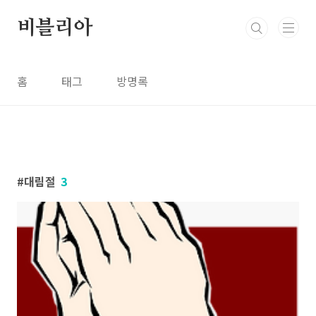
본문 바로가기
비블리아
홈
태그
방명록
대림절
3