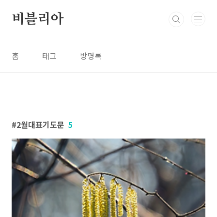
본문 바로가기
비블리아
홈
태그
방명록
2월대표기도문
5