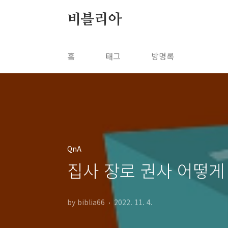
본문 바로가기
비블리아
홈
태그
방명록
QnA
집사 장로 권사 어떻게 
by biblia66
2022. 11. 4.