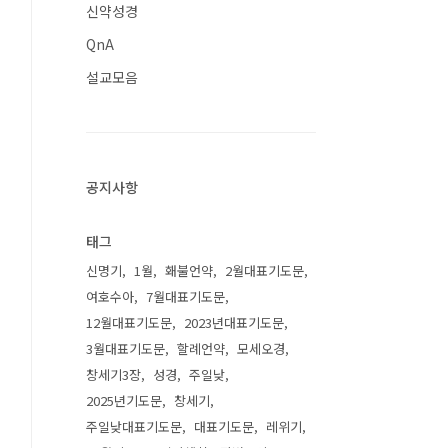
신약성경
QnA
설교모음
공지사항
태그
신명기
1월
홰불언약
2월대표기도문
여호수아
7월대표기도문
12월대표기도문
2023년대표기도문
3월대표기도문
할례언약
모세오경
창세기3장
성경
주일낮
2025년기도문
창세기
주일낮대표기도문
대표기도문
레위기