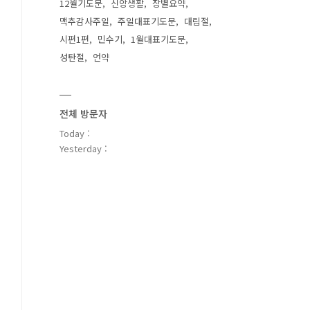
12월기도문
신앙생활
장별요약
맥추감사주일
주일대표기도문
대림절
시편1편
민수기
1월대표기도문
성탄절
언약
전체 방문자
Today :
Yesterday :