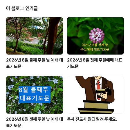
다. 부활 이후에는 회개하고 초대교회 지도자로 활약했습
니다.안드레(Andrew, Ἀνδρέας)안드레는 베드로의 형
이 블로그 인기글
제로, 갈릴리 출신 어부였습니다. 그는 요한의 세례를 받았
으며, 예수님의 제자로서 베드로에게 예수님을 소개했습니
다. 그는 예수님을 따르는 삶에 헌신하였고, 복음 전파를 위
해 여러 지역을 다니며 사역하다가 순교했습니다.야고보(J
ames, Ἰάκωβος)세..
2026년 8월 둘째 주일 낮 예배 대
2026년 8월 첫째 주일예배 대표
표기도문
기도문
2026년 8월 셋째 주일 낮 예배 대
목사 전도사 월급 알려 주세요.
표기도문