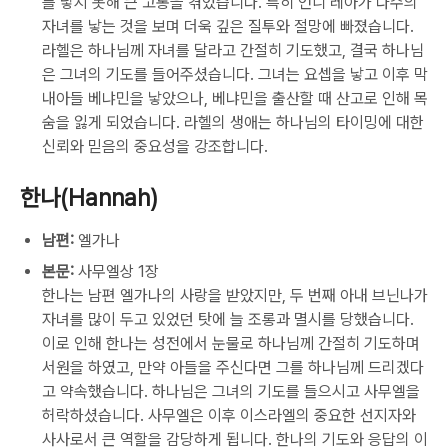
를 낳지 못해 큰 고통을 겪었습니다. 특히 언니 레아가 다수의
자녀를 낳는 것을 보며 더욱 깊은 질투와 절망에 빠졌습니다.
라헬은 하나님께 자녀를 달라고 간절히 기도했고, 결국 하나님
은 그녀의 기도를 들어주셨습니다. 그녀는 요셉을 낳고 이후 막
내아들 베냐민을 낳았으나, 베냐민을 출산할 때 산고로 인해 목
숨을 잃게 되었습니다. 라헬의 생애는 하나님의 타이밍에 대한
신뢰와 믿음의 중요성을 강조합니다.
한나(Hannah)
남편:
엘가나
본문:
사무엘상 1장
한나는 남편 엘가나의 사랑을 받았지만, 두 번째 아내 브닌나가
자녀를 많이 두고 있었던 탓에 늘 조롱과 멸시를 당했습니다.
이로 인해 한나는 성전에서 눈물로 하나님께 간절히 기도하며
서원을 하였고, 만약 아들을 주신다면 그를 하나님께 드리겠다
고 약속했습니다. 하나님은 그녀의 기도를 들으시고 사무엘을
허락하셨습니다. 사무엘은 이후 이스라엘의 중요한 선지자와
사사로서 큰 역할을 감당하게 됩니다. 한나의 기도와 응답의 이