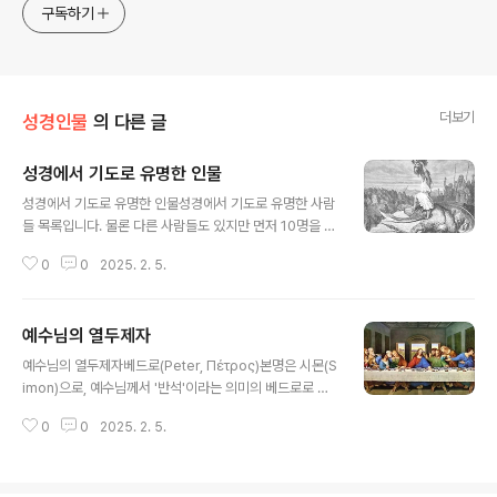
구독하기
더보기
성경인물
의 다른 글
성경에서 기도로 유명한 인물
글 내용
성경에서 기도로 유명한 인물성경에서 기도로 유명한 사람
들 목록입니다. 물론 다른 사람들도 있지만 먼저 10명을 골
라 간단하게 소개했습니다. 시간이 되는대로 더 정리해 보
0
0
2025. 2. 5.
려고 합니다. 1. 야곱(Jacob)야곱은 얍복강에서 하나님과
씨름하며 기도하던 중 그의 이름이 '이스라엘'로 바뀌고 형
에서를 만나는 두려움에서 해방되었습니다(창세기 32:22
예수님의 열두제자
-32).2. 모세(Moses)모세는 시내산에서 40일 동안 금
글 내용
식하며 하나님께 기도하여 십계명을 받았습니다. 또한, 이
예수님의 열두제자베드로(Peter, Πέτρος)본명은 시몬(S
스라엘 백성이 금송아지를 만들어 죄를 범했을 때, 그들을
imon)으로, 예수님께서 '반석'이라는 의미의 베드로로 이
위해 중보기도 하여 하나님의 진노를 멈추게 했습니다(출
름을 바꾸어 주셨습니다. 그는 갈릴리 출신 어부로 예수님
애굽기 32장).3. 한나(Hannah)자녀가 없던 한나는 성전
0
0
2025. 2. 5.
의 첫 번째 제자 중 한 명이며, 열두 제자의 리더로서 교회
에서 간절히 기도하여 아들 사무엘을 얻었습니다. 그녀의
의 기초가 되었습니다. 베드로는 예수님의 신성을 고백하
기도는 하나님의 응답..
였으나 십자가 사건 전 예수님을 세 번 부인하기도 했습니